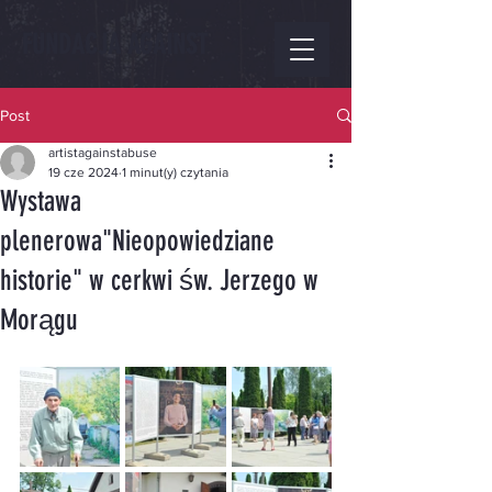
FUNDACJA AGAINST
Post
artistagainstabuse
19 cze 2024
1 minut(y) czytania
Wystawa
plenerowa"Nieopowiedziane
historie" w cerkwi św. Jerzego w
Morągu